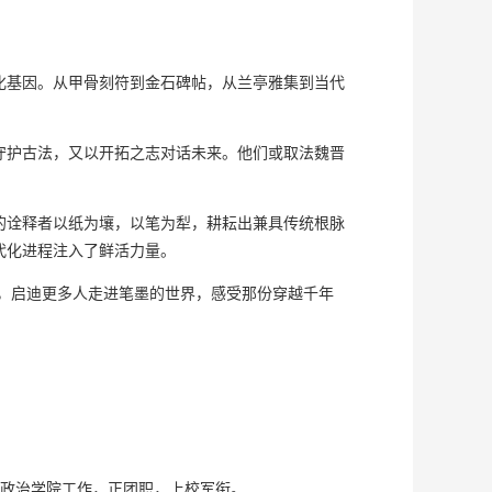
基因。从甲骨刻符到金石碑帖，从兰亭雅集到当代
护古法，又以开拓之志对话未来。他们或取法魏晋
诠释者以纸为壤，以笔为犁，耕耘出兼具传统根脉
代化进程注入了鲜活力量。
，启迪更多人走进笔墨的世界，感受那份穿越千年
安政治学院工作，正团职，上校军衔。