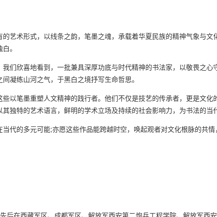
的艺术形式，以线条之韵，笔墨之魂，承载着华夏民族的精神气象与文化
独白。
我们欣喜地看到，一批兼具深厚功底与时代精神的书法家，以敬畏之心守
之间凝练山河之气，于黑白之境抒写生命哲思。
些以笔墨重塑人文精神的践行者。他们不仅是技艺的传承者，更是文化的
以其独特的艺术语言，鲜明的学术立场及持续的社会影响力，为书法的当
代的多元可能;亦愿这些作品能跨越时空，唤起观者对文化根脉的共情
，先后在西藏军区、成都军区、解放军西安第二炮兵工程学院、解放军西