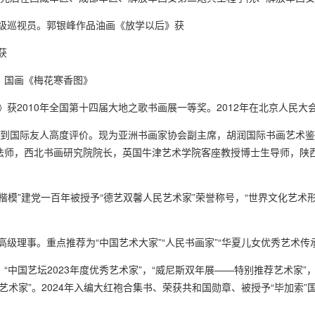
级巡视员。郭银峰作品油画《放学以后》获
获
。国画《梅花寒香图》
获2010年全国第十四届大地之歌书画展一等奖。2012年在北京人民
受到国际友人高度评价。现为亚洲书画家协会副主席，胡润国际书画艺术
法师，西北书画研究院院长，英国牛津艺术学院客座教授博士生导师，陕
楷模”建党一百年被授予“德艺双馨人民艺术家”荣誉称号，“世界文化艺术形
理事。重点推荐为“中国艺术大家”“人民书画家”“华夏儿女优秀艺术传承
“中国艺坛2023年度优秀艺术家”，“威尼斯双年展——特别推荐艺术家”
供艺术家”。2024年入编大红袍合集书、荣获共和国勋章、被授予“毕加索