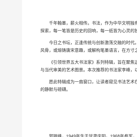
千年翰墨，薪火相传。书法，作为中华文明独有
探索，每一笔皆是历史的回响，每一纸皆为心灵的
今日之书坛，正逢传统与创新激荡交融的时代。
风骨，或熔铸唐宋意趣，或解构笔墨语言，在方寸
《引领世界五大书法家》系列特辑，旨在聚焦这
与当代审美的艺术图景。本次推荐的书法家李峰，
愿此特辑成为一扇窗口，让读者窥见书法艺术在当
的静默与磅礴。
郭银峰，1949年生于甘肃庆阳。1968年参军