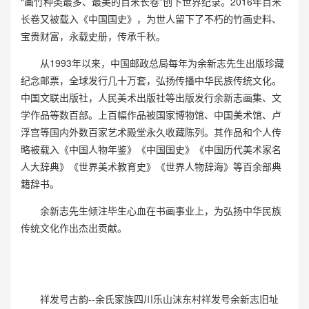
“画竹种类最多、最美的百米长卷”创下世界纪录。2016年百米
长卷又被载入《中国国史》，为世人留下了不朽的竹画史料、
宝贵财富，永载史册，传承千秋。
从1993年以来，中国邮政总局每年为余新志先生出版珍藏
纪念邮票，全球发行几十万套，弘扬传播中华民族传统文化。
中国文联出版社，人民美术出版社等出版发行余新志画集、文
学作品等数百部。上百幅作品被国家博物馆、中国美术馆、卢
浮宫等国内外数百家艺术殿堂永久收藏陈列。其作品和个人传
略被载入《中国人物年鉴》《中国国史》《中国历代美术家名
人大辞典》《世界美术教育史》《世界人物辞海》等百余部典
籍辞书。
余新志先生倾注毕生心血在书画事业上，为弘扬中华民族
传统文化作出杰出贡献。
祥发号古韵--余氏家族四川乐山沫东村祥发号余新志旧址