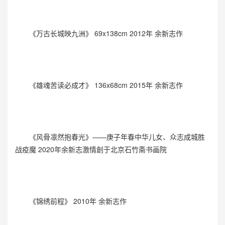
《万古长城映九洲》 69x138cm 2012年 余新志作
《雄魂苦读必成才》 136x68cm 2015年 余新志作
《风骨凛然抱春光》——庚子年春中华儿女、众志成城胜
战疫魔 2020年余新志激情創于北京石竹斋书画院
《锦绣前程》 2010年 余新志作