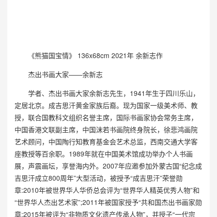
《熊猫国宝情》 136x68cm 2021年 余新志作
杰出书画大家——余新志
学者、杰出书画大家余新志先生，1941年生于四川乐山，
定居北京。成吉思汗黄金家族后裔。现为国家一级美术师、教
授，联合国教科文组织名誉主席，国际书画家协会常务主席，
中国香港文联副主席，中国沫若书画院终身院长，徐悲鸿画院
艺术顾问，中国陶行知教育基金会艺术总监，西南交通大学客
座教授等百余职。1989年就在中国美术馆成功举办个人书画
展，声震画坛，享誉海内外。2007年应邀参加外蒙古国“纪念成
吉思汗成立800周年”大型活动，被授予“成吉思汗”荣誉勋
章:2010年被世界华人华侨总会评为“世界华人精英优秀人物”和
“世界华人杰出艺术家”;2011年被国家授予“共和国杰出书画家勋
章:2015年被评为“非物质文化遗产传承人物”，并授子“一代宗