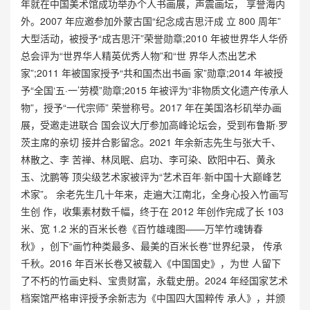
年就在中国美术馆成功举办个人书画展，声震画坛， 享誉海内
外。2007 年应邀参加外蒙古国“纪念成吉思汗成 立 800 周年”
大型活动，被授予“成吉思汗”荣誉勋章;2010 年被世界华人华侨
总会评为“世界华人精英优秀人物”和“世 界华人杰出艺术
家”;2011 年被国家授予“共和国杰出书画 家”勋章;2014 年被授
予“全国‘五·一’劳模”勋章;2015 年被评为“非物质文化遗产传承人
物”，授予“一代宗师” 荣誉称号。2017 年在美国洛杉矶举办画
展，受邀走进联合 国会议大厅参加高峰论坛会，受到布鲁斯·罗
茨主席的亲切 接并合影留念。2021 年余新志先生与张大千、
林散之、李 苦禅、林凤眠、启功、李可染、欧阳中石、黄永
玉、沈鹏等 顶尖级艺术家被评为“艺术百年·新中国十大巅峰艺
术家”。 余老先生几十年来，走遍大江南北，全身心投入竹画写
生创 作，收集素材数千幅，终于在 2012 年创作完成了长 103
米、宽 1.2 米的百米长卷《百竹雄魂图——万竿竹魂铸春
秋》，创下“画竹种类最多、最美的百米长卷”世界纪录， 传承
千秋。2016 年百米长卷又被载入《中国国史》，为世 人留下
了不朽的竹画史料、宝贵财富，永载史册。2024 年经国家艺术
档案馆严格审评授予余新志为《中国四大国粹传 承人》，并颁