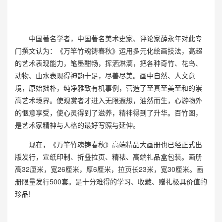
中国著名学者，中国著名美术史家、评论家薛永年对此专
门撰文认为：《万竿竹魂铸春秋》运用多元化绘画技法，高超
的艺术表现能力，笔墨酣畅，挥洒淋漓，把各种奇竹、花鸟、
动物、山水表现得神韵十足，尽善尽美。画中自然、人文意
境，原始拙朴，纯净雅致有机事例，营造了至真至美至和的崇
高艺术境界。使观赏者才进入无限遐想，油然而生，心游物外
的惬意享受，使心灵得到了滋养，精神得到了升华。百竹图，
是艺术家精神与人格的最好写照与延伸。
现在，《万竿竹魂铸春秋》高端精品大画册也已经正式出
版发行，宣纸印制、折叠拉页、精裱、高端礼品盒包装。画册
高32厘米，宽26厘米，厚6厘米，拉页长23米，宽30厘米。画
册限量发行500套。是十分难得的学习、收藏、赠礼极具价值的
珍品!