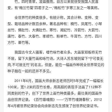
竹，四时青翠，凌霜傲雨，自古以来就倍受我国人民喜
爱，有“梅兰竹菊”四君子之一,“梅松竹”岁寒三友之一等美称。
全世界竹的种类很多，有统计称，其合计种、变种、变
型、栽培品种计数百余种，著名品种有：楠竹、凤尾竹、小琴
丝竹、佛肚竹、大佛肚竹、寒竹、湘妃竹、冷箭竹、大箭竹、
唐竹、泰竹、大泰竹、孝顺竹、粉单竹、牛耳竹、方竹、四川
方竹、墨竹等。
我国古今文人骚客，嗜竹咏竹者众多。大画家郑板桥无竹
不居，留下大量竹画和咏竹诗。大诗人苏东坡则留下“宁可食无
肉,不可居无竹”的名言。但是，能在一幅画作种将全世界常见的
种子融在一起的还并不多见。
2011年6月，国画大师余新志老师历时5年完成了一幅幅长
100米，宽1.2米的百竹长卷，用高超的表现手法画了112种不
同类别的竹子，创下了世界上画竹种类最多，最壮美的国画作
品创世界记录。《百竹雄魂图》——“万竿竹魂铸春秋”，2012
年4月被世界纪录协会向余新志先生颁发了创世界纪录证书。