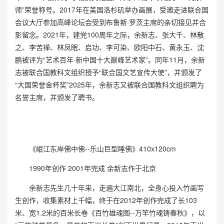
师”荣誉称号。2017年在美国洛杉矶举办画展，受邀走进联合国
会议大厅参加高峰论坛会受到布鲁斯·罗茨主席的亲切接见并合
影留念。2021年，建党100周年之际，余新志、张大千、林散
之、李苦禅、林凤眠、启功、李可染、欧阳中石、黄永玉、沈
鹏被评为“艺术百年·新中国十大巅峰艺术家”。同年11月，余新
志被联合国教科文组织授予“联合国文艺宣传大使”，并颁发了
“大国荣誉金杯奖”2025年，余新志又被联合国教科文组织聘为
名誉主席，并颁发了聘书。
《岷江东岸佛中佛--乐山巨型睡佛》410x120cm
1990年创作 2001年完成 余新志作于北京
余新志先生几十年来，走遍大江南北，全身心投入竹画写
生创作，收集素材上千幅，终于在2012年创作完成了长103
米、宽1.2米的百米长卷《百竹雄魂图--万竿竹魂铸春秋》，以