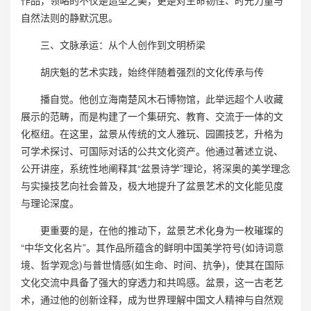
作品，领略的不仅是造型之美，更是对生命韧性、时光力量与
自然法则的静默沉思。
三、文脉承运：从个人创作到文明桥梁
胡庆魁的艺术实践，始终伴随着强烈的文化传承与传
播自觉。他创立海南楚风木石博物馆，此举远超个人收藏
展示的范畴，而是构建了一个集研究、教育、交流于一体的文
化枢纽。在这里，盆景从传统的文人雅玩、园圃技艺，升格为
可学术探讨、可国际对话的公共文化资产。他通过著述立说、
公开讲座，系统性地阐释其“盆景诗学”理论，将深奥的美学理念
与实操技艺向社会普及，极大地提升了盆景艺术的文化能见度
与理论深度。
更重要的是，在他的推动下，盆景艺术化身为一枚璀璨的
“中华文化名片”。其作品所蕴含的鲜明中国美学符号(如诗词意
境、哲学观念)与普世情感(如生命、时间、抗争)，使其在国际
文化交流中具备了强大的穿透力和共鸣感。盆景，这一古老艺
术，通过他的创新诠释，成为世界理解中国文人精神与自然观