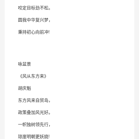
咬定目标劲不松。
圆我中华复兴梦，
秉持初心向前冲!
咏盆景
《风从东方来》
胡庆魁
东方风来自贸岛，
政策叠加风光好。
一帜独树领先行，
琼崖明朝更妖娆!