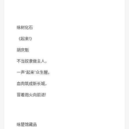
咏树化石
《起来!》
胡庆魁
不当奴隶做主人，
一声“起来”众生醒。
血肉筑成新长城，
冒着炮火向前进!
咏楚馆藏品