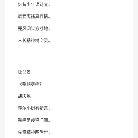
忆昔少年读诗文，
最爱离骚真性情。
楚风洇染方寸地，
人长精神树空灵。
咏盆景
《鞠躬尽瘁》
胡庆魁
羨尔小树有新意，
鞠躬尽瘁释旧闻。
先贤精神昭后世，