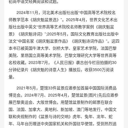
初高中语文经典阅读和试题。
2024年11月，河北美术出版社出版“中国高等艺术院校名
师教学范本《胡庆魁盆景选》”。2025年4月，世界文化艺术出
版社出版中英文“世界高等艺术院校名师教学案例《胡庆魁盆
景》《胡庆魁诗词》”;2025年5月，国际文化教育出版社出版中
法文“中国名家《胡庆魁盆景作品》《胡庆魁诗词作品》”。这四
本书已被英国牛津大学、剑桥大学、皇家艺术学院，法国巴黎
美院、里昂国立高等美术学院、巴黎文理研究大学等世界高等
名校收藏。2023年7月，《人民日报》袭古创今栏目拍摄的30
分钟纪录片《胡庆魁的诗意人生》播放后，收获3500万阅读
量。
2021年5月，楚馆33件盆景应邀参加首届中国国际消费品
博览会。2024年7月、2025年4月，楚馆盆景(图片)先后应邀参
展巴黎奥运会、大阪世博会。用楚馆盆景制作的邮票在联合
国、法国、加拿大、奥地利、新加坡、澳门等地发行，中国文
联和央视制作的《盆景与诗的交响》虎年、兔年、龙年、蛇
年、马年台历赠送中央国家机关和外国驻华使馆，受到热烈追