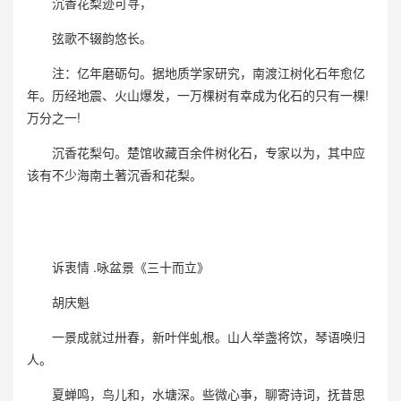
沉香花梨迹可寻，
弦歌不辍韵悠长。
注：亿年磨砺句。据地质学家研究，南渡江树化石年愈亿
年。历经地震、火山爆发，一万棵树有幸成为化石的只有一棵!
万分之一!
沉香花梨句。楚馆收藏百余件树化石，专家以为，其中应
该有不少海南土著沉香和花梨。
诉衷情 .咏盆景《三十而立》
胡庆魁
一景成就过卅春，新叶伴虬根。山人举盏将饮，琴语唤归
人。
夏蝉鸣，鸟儿和，水塘深。些微心亊，聊寄诗词，抚昔思