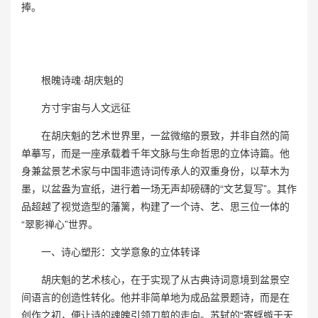
捧。
根魄诗魂·胡庆魁的
方寸宇宙与人文远征
在胡庆魁的艺术世界里，一盆微缩的景致，并非自然的简
单摹写，而是一座承载着千年文脉与生命哲思的立体诗篇。他
身兼盆景艺术家与中国非遗诗词传承人的双重身份，以草木为
墨，以盆盎为宣纸，进行着一场无声却磅礴的“文艺复写”。其作
品超越了视觉造型的藩篱，构建了一个诗、艺、思三位一体的
“翠影禅心”世界。
一、诗心塑形：文学意象的立体转译
胡庆魁的艺术核心，在于实现了从古典诗词意境到盆景空
间语言的创造性转化。他并非简单地为成品盆景题诗，而是在
创作之初，便让诗的魂魄引领刀剪的走向。苏轼的“寄蜉蝣于天