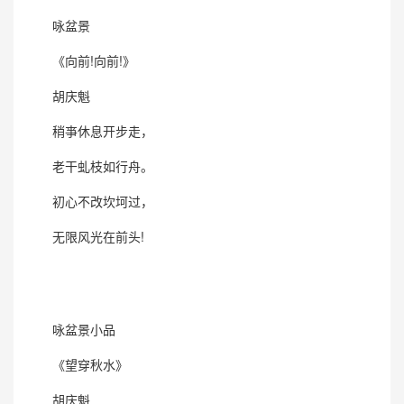
咏盆景
《向前!向前!》
胡庆魁
稍亊休息开步走，
老干虬枝如行舟。
初心不改坎坷过，
无限风光在前头!
咏盆景小品
《望穿秋水》
胡庆魁