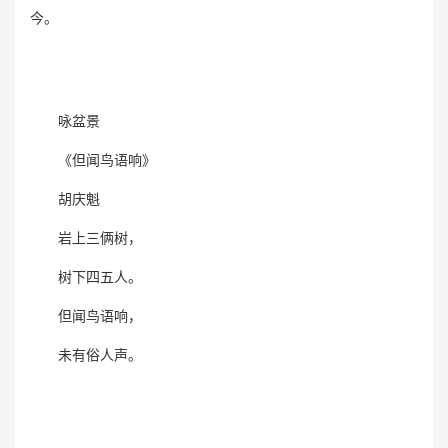
今。
咏盆景
《但闻鸟语响》
胡庆魁
岩上三俩树，
树下四五人。
但闻鸟语响，
未有俗人声。