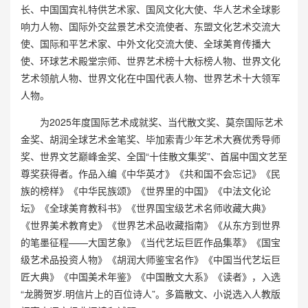
长、中国国宾礼特供艺术家、国风文化大使、华人艺术全球影
响力人物、国际外交盆景艺术交流使者、东盟文化艺术交流大
使、国际和平艺术家、中外文化交流大使、全球美育传播大
使、环球艺术殿堂宗师、世界艺术榜十大标榜人物、世界文化
艺术领航人物、世界文化在中国代表人物、世界艺术十大领军
人物。
为2025年度国际艺术成就奖、当代散文奖、莫奈国际艺术
金奖、胡润全球艺术金笔奖、毕加索青少年艺术大赛优秀导师
奖、世界文艺巅峰金奖、全国“十佳散文集奖”、首届中国文艺至
尊奖获得者。作品入编《中华英才》《共和国不会忘记》《民
族的榜样》《中华民族颂》《世界里的中国》《中法文化论
坛》《全球美育教科书》《世界国宝级艺术名师收藏大典》
《世界美术教育史》《世界艺术品收藏指南》《从东方到世界
的笔墨征程——大国艺象》《当代艺坛巨匠作品集萃》《国宝
级艺术品投资人物》《胡润大师鉴宝名作》《中国当代艺坛巨
匠大典》《中国美术年鉴》《中国散文大系》《读者》，入选
“龙腾贺岁.明信片上的百位诗人”。多篇散文、小说选入人教版