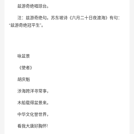
兹游奇绝唱琼台。
注：兹游奇绝句。苏东坡诗《六月二十日夜渡海》有句：
“兹游奇绝冠平生”。
咏盆景
《使者》
胡庆魁
涉海跨洋寻常亊，
木船载得盆景来。
中华文化誉世界，
看我大唐好胸怀!