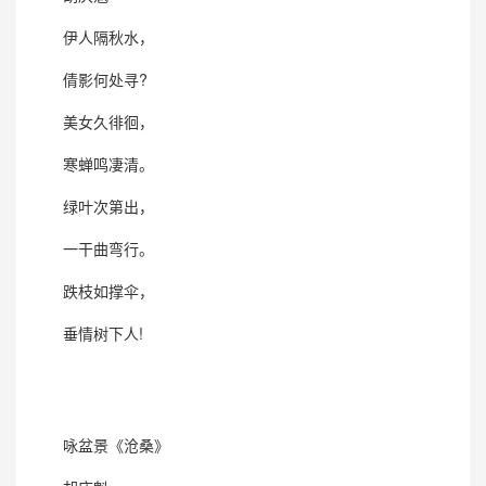
伊人隔秋水，
倩影何处寻?
美女久徘徊，
寒蝉鸣凄清。
绿叶次第出，
一干曲弯行。
跌枝如撑伞，
垂情树下人!
咏盆景《沧桑》