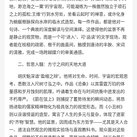
地，渺沧海之一粟”的宇宙观，可能凝练为一株傲然独立于顽石
之上的孤松;王维“行到水穷处，坐看云起时”的禅意，或许化身
为蜿蜒根脉探向水岸的临水式造型。每一件作品，都是他对一
句诗、一个典故的深度解读与空间演绎。这使得他的盆景不再
是静止的观赏物，而是一个可“进入”、可“品读”的文学现场，观
者能在枝桠的疏密、根干的曲直间，触摸到唐诗的丰腴、宋词
的清雅，完成一场跨越媒介的审美通感。
二、哲思入髓：方寸之间的天地大道
胡庆魁深谙“盈缩之辩”。他将对生命、时间、宇宙的宏观思
考，悉数注入尺树寸泓之中。作品《沧桑》以其雷霆万钧的体
量感和岁月蚀刻的肌理，吟诵着生命在与时间抗衡中迸发出的
不朽尊严。《箭在弦上》则捕捉了蓄势待发的瞬间动态，将昂
扬进取的儒家精神物化为极具张力的视觉形态。而《小丑树》
则以诙谐怪诞的造型，寓言了人生的多元与复杂，体现了道家
的“齐物”智慧。他的盆景，因而成为东方哲学——尤其是天人合
一、道法自然观念的微观实验场与直观教科书。观众面对这些