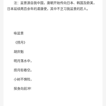
注：盆景源自我中国，唐朝开始传向日本、韩国及欧美，
日本延续两百余年的遣唐使，其中不乏习我盆景的匠人。
咏盆景
《捞月》
胡庆魁
明月落水中，
捞月街巷空。
小树不惧险，
探身向前冲!