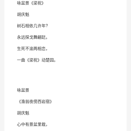
咏盆景《梁祝》
胡庆魁
树石相依几许年?
永远探戈舞翩跹。
生死不渝两相恋，
一曲《梁祝》动楚园。
咏盆景
《渔翁夜傍西岩宿》
胡庆魁
心中有景盆里栽，