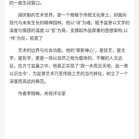
的一扇生动窗口。
胡庆魁的艺术世界，是一个根植于传统文化厚土，却面向
现代与未来生长的精神园林。他以“诗”为魂，赋予盆景以文学的
深度与情感的温度;以“哲”为骨，支撑起作品厚重的思想架构;以
“传”为任，拓宽了
艺术的边界与社会功能。他的“翠影禅心”，是技艺，是文
学，是哲学，更是一场以自然之物为载体的、不懈的人文远
征。在方寸盆盎之中，他真正实现了“观一木而见天地，品一景
以识古今”，为盆景艺术乃至传统工艺的当代转化，树立了一个
深邃而高远的典范。
作者李晓梅，央视评论家