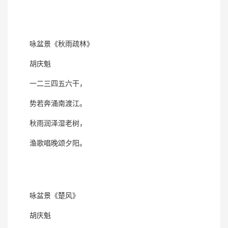
咏盆景《秋雨疏林》
胡庆魁
一二三四五六干，
势若奔涌南渡江。
秋雨润泽湿老树，
渔歌唱晚颂夕阳。
咏盆景《楚风》
胡庆魁