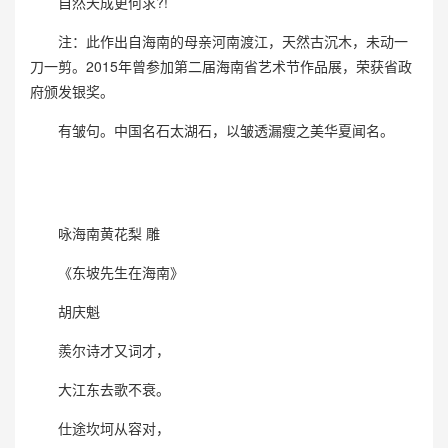
自然天成更何求?!
注：此作出自海南的母亲河南渡江，天然古沉木，未动一
刀一剪。2015年曾参加第二届海南省艺术节作品展，荣获省政
府颁发银奖。
有皱句。中国名石太湖石，以皱透漏瘦之美华夏闻名。
咏海南黄花梨 雕
《东坡先生在海南》
胡庆魁
羨尔诗才又词才，
大江东去歌不衰。
仕途坎坷从容对，