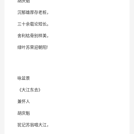
胡庆魁
沉郁雄厚存老桩，
三十余载论短长。
舍利枯骨别样美，
绿叶苏荣迎朝阳!
咏盆景
《大江东去》
兼怀人
胡庆魁
犹记苏翁唱大江，