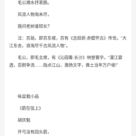
毛公湘水抒衷肠。
风流人物淘未尽，
我问老树谁短长?
注：苏翁，即苏东坡，苏有《念奴娇.赤壁怀古》传世。“大
江东去，浪淘尽千古风流人物”。
毛公，即毛主席，有《沁园春.长沙》响誉寰宇。“漫江碧
透，百舸争流……指点江山，激扬文字，粪土当年万户侯!”
咏盆栽小品
《箭在弦上》
胡庆魁
开弓没有回头箭，