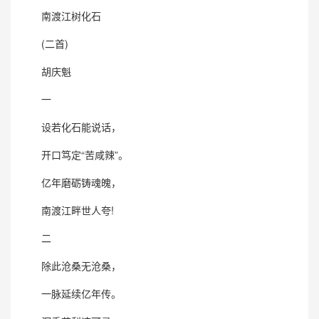
南渡江树化石
(二首)
胡庆魁
一
设若化石能说话，
开口笃定“苦咸辣”。
亿年磨砺铸魂魄，
南渡江畔世人夸!
二
除此沧桑无沧桑，
一脉延续亿年传。