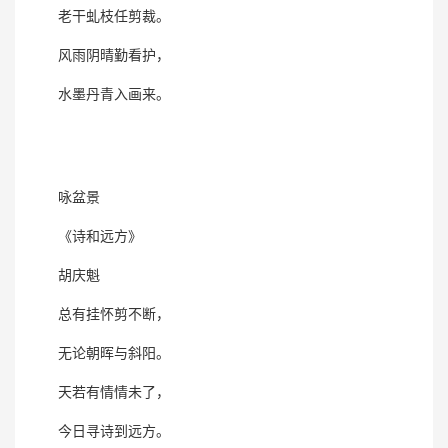
老干虬枝任剪裁。
风雨阴晴勤看护，
水墨丹青入画来。
咏盆景
《诗和远方》
胡庆魁
总有挂怀剪不断，
无论朝晖与斜阳。
天若有情情未了，
今日寻诗到远方。