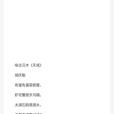
咏古沉木《天成》
胡庆魁
有皱有漏容颜瘦，
虾宅蟹居岁月稠。
太湖石韵南渡水，