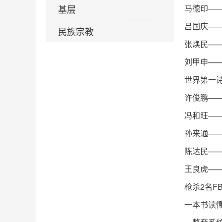
基层
​马德印—
​吕国庆—
民族宗教
​张焕民—
​刘甲申—
​世界第一
许俊鹏—
​冯和旺—
​孙来通—
​陈达民—
​王良虎—
枪杀2名F
一本书读懂