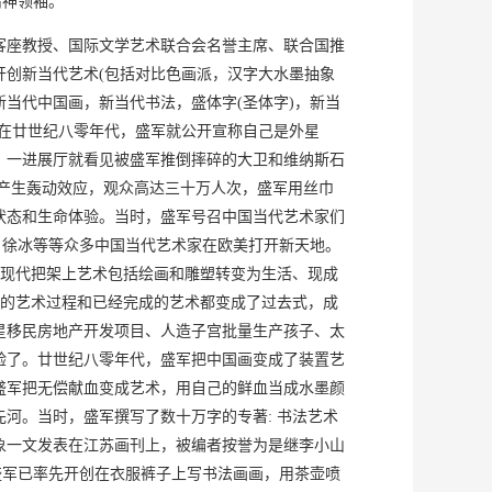
精神领袖。
客座教授、国际文学艺术联合会名誉主席、联合国推
创新当代艺术(包括对比色画派，汉字大水墨抽象
当代中国画，新当代书法，盛体字(圣体字)，新当
在廿世纪八零年代，盛军就公开宣称自己是外星
，一进展厅就看见被盛军推倒摔碎的大卫和维纳斯石
产生轰动效应，观众高达三十万人次，盛军用丝巾
状态和生命体验。当时，盛军号召中国当代艺术家们
、徐冰等等众多中国当代艺术家在欧美打开新天地。
后现代把架上艺术包括绘画和雕塑转变为生活、现成
行的艺术过程和已经完成的艺术都变成了过去式，成
星移民房地产开发项目、人造子宫批量生产孩子、太
验了。廿世纪八零年代，盛军把中国画变成了装置艺
盛军把无偿献血变成艺术，用自己的鲜血当成水墨颜
河。当时，盛军撰写了数十万字的专著: 书法艺术
象一文发表在江苏画刊上，被编者按誉为是继李小山
盛军已率先开创在衣服裤子上写书法画画，用茶壶喷