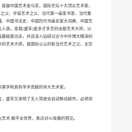
，首届中国艺术金马奖，国际艺坛十大顶尖艺术家，
术之父、宇宙艺术之父、当代第一画圣书圣、当代鲁
籍、中国书法史、中国历代书画名家大词典、中国艺
人录。圣君(盛军)是多才多艺的全能艺术大师，以
画基础真功夫，并且深入钻研过古今中外博大精深的
多的艺术大师，是国际公认的新当代艺术之父、太空
新美学和具有学术贡献的伟大艺术家。
在，盛军又发明了无人驾驶全自动移动超市，必将改
艺术:躺平全世界，表达对AI发展的预见。