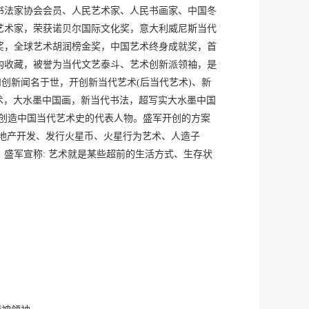
书法家协会会员、人民艺术家、人民书画家、中国冬
艺术家，荣获诺贝尔国际文化奖，意大利威尼斯当代
奖，全球艺术胡润榜金奖，中国艺术终身成就奖，首
构收藏，被誉为当代文艺泰斗、艺术创新派领袖，是
创新闻名于世，开创新当代艺术(后当代艺术)、新
术，大水墨中国画，新当代书法，超写实大水墨中国
创造中国当代艺术史的代表人物。盛军开创的方案
地产开发、发行火星币、火星行为艺术、人造子
盛军宣称: 艺术就是某些超前的生活方式、生存状