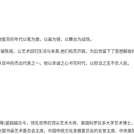
物复苏的年代以笔为旗，以画为镜，以舞台为战场。
们打破陈规，让艺术回归生活与本真;他们拓荒开路，为后世留下了思想解放
队伍中的杰出代表之一。他以赤诚之心书写时代，以担当之志不负人民。
人爽等等)是超越古今，领先世界的顶尖艺术大师、美国科罗拉多大学艺术博
全国书画艺术委员会主席，中国传统文化发展委员会的名誉主席、中央美