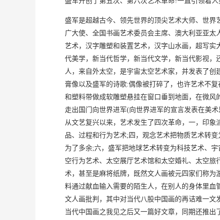
盛军开创了第五次、第六次艺术革命!一直引领着人
盛军是超越古今、领先世界的顶尖艺术大师、世界
广大使、全国书画艺术委员会主席、澳大利亚亚太
艺术，汉字雕塑和装置艺术，汉字山水画，超写实
代美学，新当代哲学，新当代文学，新当代影视，
人，来自外太空，是宇宙太空艺术家，并发表了创
膏像以及盛军的诗歌:偶像被打碎了，也许艺术不
和塑料带做成软雕塑悬挂在窗口垂到地面，在微风
走出国门向世界进军(向世界进军的宣言发表在美
从文艺复兴以来，艺术发生了四次革命，一，印象
品、过程和行为艺术;四，观念艺术把物质艺术转变
为了多余;六，盛军把地球艺术转变为科技艺术、
空行为艺术、太空展厅艺术馆和太空婚礼、太空旅
术，甚至是麻将纸牌，既然文人画被元四家们称为
料通过献血输入需要的陌生人，在别人的身体里血
文人画批判，其中对当代八股中国画的再诘难一文
当代中国画之我见之后又一篇好文章，同期还推出