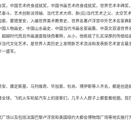
金奖，中国艺术终身成就奖，中国书画艺术终身成就奖，世界艺术丰碑奖
艺泰斗、艺术创新派领袖、当代艺术大师、新(后)当代艺术之父、太空艺
加索、蒙德里安，入编世界美术教育史、世界名著卢浮宫中外艺术名家典
中国人物画史、中国山水画史、中国当代书画名家画集、中英文双语世界名
、超越时代而且作画速度极快而著称，从小，他练就了扎实深厚的传统绘
新当代文化艺术，是世界人类历史上发明新艺术流派和发表新艺术宣言最
年一盛军。
里安、康定斯基、马列维奇、毕加索、杜尚、博伊斯等人齐名，都是创造
靡全球，飞机火车轮船汽车上的旅客们，几乎人人脖子上都套着枕圈。现
。
广场以及包括法国巴黎卢浮宫和美国纽约大都会博物馆广场等地实施行为