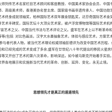
大师列传艺术名家栏目艺术顾问和客座教授、中国美术家协会会员、中国
师、高级美术师，香港美协名誉主席、国家级书画非遗传承人、中国功勋
艺术终身成就领袖奖，柏林国际艺术双年展金钥匙奖，达芬奇国际艺术金
界艺术丰碑奖，国际艺坛十大顶尖艺术家，被卢浮宫博物馆等国际艺术机
宇宙艺术之父、中国当代书法与艺术评论之父。盛军在艺术上以不断革命和
等(包括: 对比色画派，汉字大水墨抽象艺术，体验与感应艺术，方案艺
的参与者代表人物，被当代艺术理论权威领袖彭德评为改变中国艺术历程、
的和已经完成的艺术变成了多余;盛军在廿世纪八十年代提出的移民火星房
等等又开创了艺术的第六次革命，影响深远，如今被马斯克开始着手实验。
世界各地展示和实施新当代艺术的革命、创新、延异、变化，永无止境。
思想领先才是真正的遥遥领先