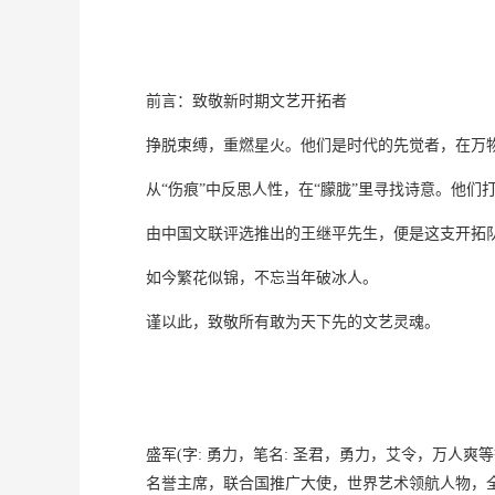
前言：致敬新时期文艺开拓者
挣脱束缚，重燃星火。他们是时代的先觉者，在万
从“伤痕”中反思人性，在“朦胧”里寻找诗意。他
由中国文联评选推出的王继平先生，便是这支开拓
如今繁花似锦，不忘当年破冰人。
谨以此，致敬所有敢为天下先的文艺灵魂。
盛军(字: 勇力，笔名: 圣君，勇力，艾令，万
名誉主席，联合国推广大使，世界艺术领航人物，