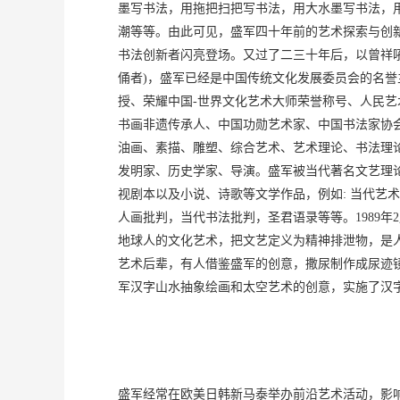
墨写书法，用拖把扫把写书法，用大水墨写书法，
潮等等。由此可见，盛军四十年前的艺术探索与创
书法创新者闪亮登场。又过了二三十年后，以曾祥
俑者)，盛军已经是中国传统文化发展委员会的名
授、荣耀中国-世界文化艺术大师荣誉称号、人民
书画非遗传承人、中国功勋艺术家、中国书法家协
油画、素描、雕塑、综合艺术、艺术理论、书法理
发明家、历史学家、导演。盛军被当代著名文艺理
视剧本以及小说、诗歌等文学作品，例如: 当代
人画批判，当代书法批判，圣君语录等等。1989
地球人的文化艺术，把文艺定义为精神排泄物，是
艺术后辈，有人借鉴盛军的创意，撒尿制作成尿迹
军汉字山水抽象绘画和太空艺术的创意，实施了汉
盛军经常在欧美日韩新马泰举办前沿艺术活动，影