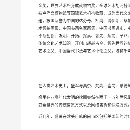
金奖，世界艺术终身成就领袖奖，全球艺术胡润榜
被卢浮宫博物馆等国际艺术机构收藏，成为当代文
迅，被国际誉为中国的达芬奇、杜尚、博伊斯、毕
术领袖画集、中国书画名家画集、中国书画通史、
不断创新、发明、开拓、探索、领先、超前、革命
传统文化艺术知识，开创出超越古今、领先世界的
艺术之父、中国当代书法与艺术评论之父。堪称千
在人类艺术史上，盛军与莫奈、梵高、塞尚、蒙德
盛军在八零年代发明的枕圈突然在两千一五年后风
变全世界的传统售货方式以及网络售货和快递方式
近几年，盛军在欧美日韩的闹市区包括美国纽约时代