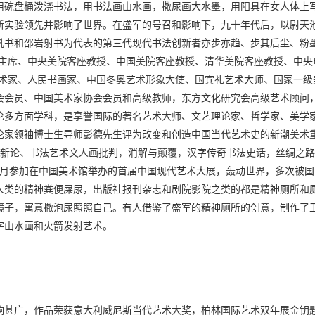
用碗盘桶泼浇书法，用书法画山水画，撒尿画大水墨，用阳具在女人体上
新实验领先并影响了世界。在盛军的号召和影响下，九十年代后，以尉天
吼书和邵岩射书为代表的第三代现代书法创新者亦步亦趋、步其后尘、粉墨
誉主席、中央美院客座教授、中国美院客座教授、清华美院客座教授、中央
艺术家、人民书画家、中国冬奥艺术形象大使、国宾礼艺术大师、国家一级
会会员、中国美术家协会会员和高级教师，东方文化研究会高级艺术顾问
论多方面学科，是享誉国际的著名艺术大师、文艺理论家、哲学家、美学
论家领袖博士生导师彭德先生评为改变和创造中国当代艺术史的新潮美术
艺术新论、书法艺术文人画批判，消解与颠覆，汉字传奇书法史话，丝绸之
年2月参加在中国美术馆举办的首届中国现代艺术大展，轰动世界，多次被国
人类的精神粪便屎尿，出版社报刊杂志和剧院影院之类的都是精神厕所和
镜子，寓意撒泡尿照照自己。有人借鉴了盛军的精神厕所的创意，制作了
字山水画和火箭发射艺术。
响甚广，作品荣获意大利威尼斯当代艺术大奖，柏林国际艺术双年展金钥