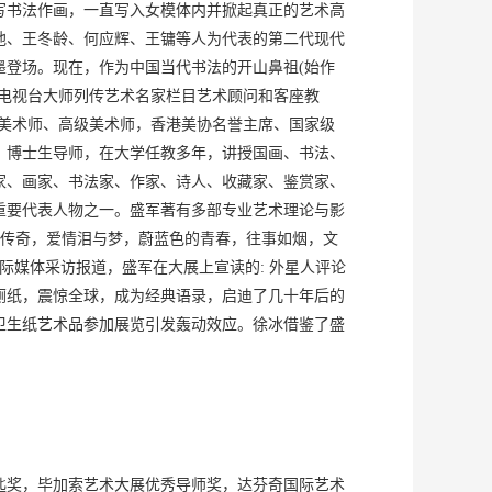
写书法作画，一直写入女模体内并掀起真正的艺术高
池、王冬龄、何应辉、王镛等人为代表的第二代现代
登场。现在，作为中国当代书法的开山鼻祖(始作
电视台大师列传艺术名家栏目艺术顾问和客座教
美术师、高级美术师，香港美协名誉主席、国家级
，博士生导师，在大学任教多年，讲授国画、书法、
家、画家、书法家、作家、诗人、收藏家、鉴赏家、
重要代表人物之一。盛军著有多部专业艺术理论与影
路传奇，爱情泪与梦，蔚蓝色的青春，往事如烟，文
际媒体采访报道，盛军在大展上宣读的: 外星人评论
厕纸，震惊全球，成为经典语录，启迪了几十年后的
卫生纸艺术品参加展览引发轰动效应。徐冰借鉴了盛
匙奖，毕加索艺术大展优秀导师奖，达芬奇国际艺术