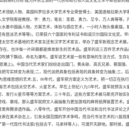
类前进的方向!成为开宗立派的一代宗师和引领人类文化艺术不断创新的
艺术领航人物、美国科罗拉多大学艺术专业荣誉博士、美国道格拉斯大学
人文学院客座教授，字：勇力，笔名：圣君、勇力、艾令、万人爽等等，开
大水墨中国画人物，方案艺术，体验与感应艺术，一小时人物头像素描，新
还有昆派艺术等等)，已荣获六个国家的专利证书和诺贝尔国际文化奖。早
建太空艺术基地的艺术宣言还有汉字艺术宣言，举办了盛军新观念艺术展
复存在，也许每一片碎屑都是焕发新生的艺术品。盛军的近三百件艺术作品
的吹拂下飘动，命名为瀑布。盛军说艺术是一些有意味的生活方式、生存
术思潮上)。中国当代艺术家们纷纷走出国门，黄永砯、高氏兄弟、蔡国强
派把写实转变为表现;二，现代派把具象包括表现的具象转变为抽象;三，
为思维思想的艺术;五，80年代，盛军把方案定义为艺术，把一切正在执
宇宙艺术包括太空艺术、火星艺术。早在上世纪八九O年代，盛军就预言火
行、发行火星币等等方案艺术，三十年后，这些方案艺术被马斯克开始实
游戏、墨戏，那么盛军就把文人画抽象为更加游戏的麻将纸牌装置艺术。
管里奔腾渗透作画。八零年代，盛军开创中国当代书法和当代书法评论之先
发表在美术杂志上，引发全国范围的学术争鸣，而当代书法艺术的八股现
了第一代现代书法家(包括古干、马承祥等人)，可谓开天辟地。那时侯，