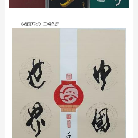
《祖国万岁》三幅条屏