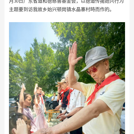
月30日广东省道和德慈善基金会，以德道传揚始兴行为
主题要到访我故乡始兴顿岗镇水晶寨村時而作的。