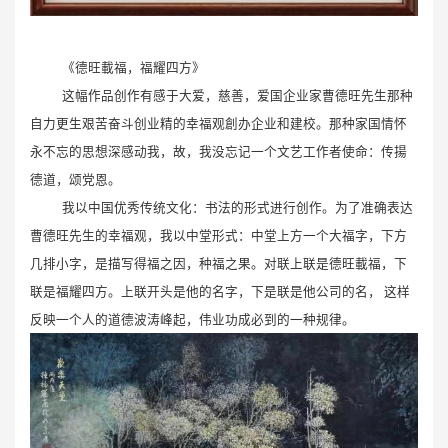
《德旺載福，福耀四方》
这幅作品创作有感于大爱，慈善，爱国企业家曹德旺先生那种
自力更生艰苦奋斗创业精的幸福观創办企业和建校。那种家国情怀
永不忘的思想深感动我，故，我没忘记一个文艺工作者使命：传揚
德道，颂党恩。
我以中国优秀传统文化：书法的形式进行创作。为了准确表达
曹德旺先生的幸福观，我以中堂形式：中堂上方一个大福字，下方
几排小字，是描写得福之因，种福之果。对联上联是德旺載福，下
联是福耀四方。上联开头是他的名字，下是联是他公司的名， 这样
反映一个人的道德波涛峰起，伟业功成必到的一种规律。